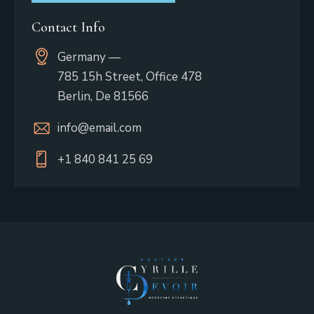
Contact Info
Germany —
785 15h Street, Office 478
Berlin, De 81566
info@email.com
+1 840 841 25 69