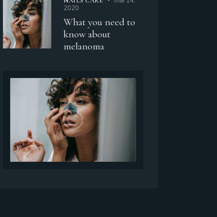
mai 14,
NAILS CARE
2020
What you need to
know about
melanoma