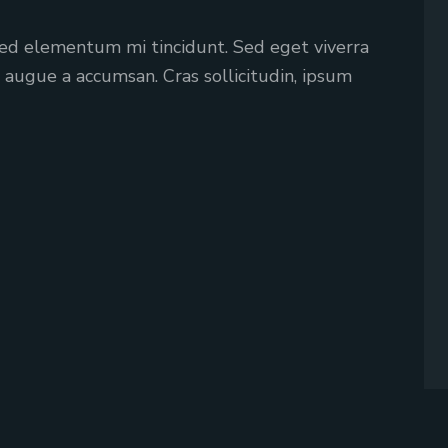
diminuer
le
 sed elementum mi tincidunt. Sed eget viverra
volume.
s augue a accumsan. Cras sollicitudin, ipsum