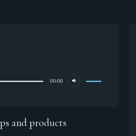
Utilisez
00:00
les
flèches
haut/bas
pour
ips and products
augmenter
ou